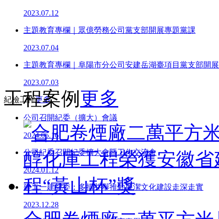
2023.07.12
主題教育專欄｜眾億勞務公司黨支部開展專題黨課
2023.07.04
主題教育專欄｜阜陽市分公司安建岳湖臺項目黨支部開展“學
2023.07.03
工程案例
更多
紀檢工作
更多
公司召開紀委（擴大）會議
2024.05.16
公司紀委召開紀委擴大會暨工作交流會
2024.01.12
建工一建紀委：多措并舉推動廉潔文化建設走深走實
2023.12.28