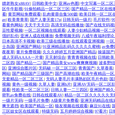
嫖老熟女x88AV
|
日韩欧美中文
|
亚洲av色图
|
中文写幕一区二区
区牛牛影视
|
91偷拍精品一区二区三区
|
国产精品一区二区在线
看
|
黄页网站免费观看
|
乱肉黄蓉合集500篇
|
欧美日韩一区二区
av
|
欧美青青草
|
国产人妻无套17p
|
日韩无码一级片
|
毛片软件
|
看黄色网站
|
天天干天天日
|
高清无码在线播放
|
国产在线无码视
豆性爱视频
|
一区二区视频在线观看
|
人妻少妇精品视频一区二
强奸乱伦
|
亚洲人成在线播放
|
免费视频无码
|
八戒午夜福利理论
日本高清不卡视频
|
欧美三级在线播放
|
在线观看亚洲视频
|
一区
士岛国
|
亚洲国产网站
|
91亚洲精品乱码久久久久久蜜桃
|
av免
夜夜草
|
黄片免费视频
|
久久久婷婷五月亚洲国产精品
|
操逼国产
成人无码AAAA一片黄
|
天天射综合
|
青青青视频在线
|
日韩欧美
二区四
|
国产精品一二
|
国产精品美女www爽爽爽视频
|
波多野
区
|
亚洲综合图片区
|
无码秘 一区二区三区
|
青青国产
|
久草香蕉
|
网站
|
国产精品国产三级国产
|
国产高潮在线
|
欧美午夜精品一区
无套精品一区二区三区
|
无码人妻毛片丰满熟妇区毛片色欲
|
国
视频
|
黄色一级视频
|
久草人妻
|
亚洲h片
|
亚洲AV无码一区二区
观看
|
性欧美一区二区三区
|
日韩人妻一二三四区
|
亚洲国产精久
密乳av免费在线
|
日韩在线观看AV
|
精品一区二区久久久久久无
一级片无码
|
一级毛片免费
|
A级黄片免费看
|
亚洲无码精品在线
爽无遮挡
|
欧美国产精品一区
|
狼友视频在线观看
|
麻豆91在线
|
三区妓女区在线观看
|
特级无码
|
五月婷婷综合视频
|
97看片
|
日