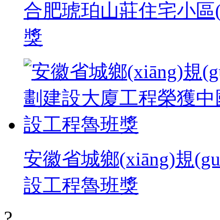
合肥琥珀山莊住宅小區(
獎
安徽省城鄉(xiāng)規
設工程魯班獎
?