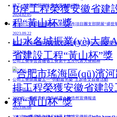
建工一建團委開展除雪志愿服務活動
2024.02.05
第一分公司樅陽新能源汽車零部件項目團支部開展“盛世華
2023.09.22
山水名城振業(yè)大
建工一建各級團組織開展“思想大解放、環(huán)境大
2023.08.11
省建設工程“黃山杯”獎
公司工會學習貫徹省工會第十五次代表大會精神
2023.06.19
公司工會開展慶五一“勞動最光榮”主題征文競賽活動
2023.06.13
2023年一季度青年標兵候選人陳浩然宣傳報道
2023.06.08
2023年一季度青年標兵候選人陳濤宣傳報道