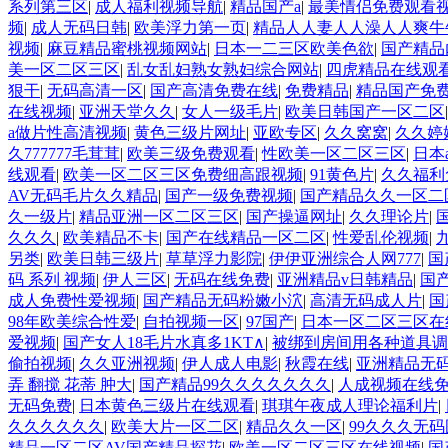
系列第三区
|
成人福利视频导航
|
精品国产a
|
最美情侣免费观看视
频
|
成人无码日韩
|
欧美浮力第一页
|
精品人人妻人人澡人人爽牛
视频
|
麻豆精品蜜桃视频网站
|
日本一二三区欧美色欲
|
国产精品
美一区二区三区
|
乱女乱妇熟女熟妇综合网站
|
四虎精品在线观
狠干
|
无码高清一区
|
国产高清免费在线
|
免费精品
|
精品国产免
在线视频
|
亚洲天堂久久
|
女人一级毛片
|
欧美日韩国产一区二区
a做片性高清视频
|
黄色三级片网址
|
亚欧专区
|
久久窝窝
|
久久婷
久777777毛茸茸
|
欧美三级免费观看
|
性欧美一区二区三区
|
日本
线观看
|
欧美一区二区三区免费细高跟视频
|
91黄色片
|
久久福利
AV无码毛片久久精品
|
国产一级免费视频
|
国产精品久久一区二
久一级片
|
精品亚洲一区二区三区
|
国产操逼网址
|
久久理论片
|
久久久
|
欧美精品不卡
|
国产在线精品一区二区
|
性爱乱伦视频
|
另类
|
欧美日韩三级片
|
草草浮力影院
|
伊伊亚洲综合人网777
|
国
码 系列 视频
|
伊人三区
|
无码在线免费
|
亚洲精品v日韩精品
|
国
成人免费性爱视频
|
国产精品无码粉嫩小泬
|
高清无码成人片
|
国
98年欧美综合性爱
|
自拍视频一区
|
97国产
|
日本一区二区三区在
爱视频
|
国产女人18毛片水真多1KT∧
|
被绑到房间用各种道具调
偷拍视频
|
久久亚洲视频
|
伊人成人电影
|
秋霞在线
|
亚洲精品无码
弄 翻搅 花蒂 肿大
|
国产精品99久久久久久久久
|
人成视频在线
无码免费
|
日本黄色三级片在线观看
|
琪琪午夜成人理论福利片
|
久久久久久久
|
欧美大片一区二区
|
精品久久一区
|
99久久久无
精品一区二区AV国产精品探花
|
欧美一区二区三区在线视频
|
国