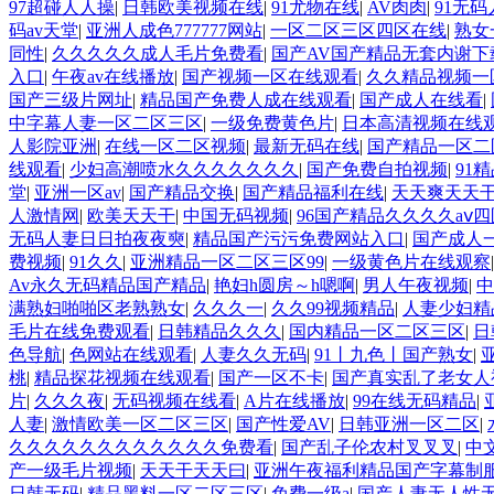
97超碰人人操
|
日韩欧美视频在线
|
91尤物在线
|
AV肉肉
|
91无
码av天堂
|
亚洲人成色777777网站
|
一区二区三区四区在线
|
熟女
同性
|
久久久久久成人毛片免费看
|
国产AV国产精品无套内谢下
入口
|
午夜av在线播放
|
国产视频一区在线观看
|
久久精品视频一
国产三级片网址
|
精品国产免费人成在线观看
|
国产成人在线看
|
中字幕人妻一区二区三区
|
一级免费黄色片
|
日本高清视频在线
人影院亚洲
|
在线一区二区视频
|
最新无码在线
|
国产精品一区二
线观看
|
少妇高潮喷水久久久久久久久
|
国产免费自拍视频
|
91精
堂
|
亚洲一区av
|
国产精品交换
|
国产精品福利在线
|
天天爽天天
人激情网
|
欧美天天干
|
中国无码视频
|
96国产精品久久久久aⅴ四
无码人妻日日拍夜夜奭
|
精品国产污污免费网站入口
|
国产成人
费视频
|
91久久
|
亚洲精品一区二区三区99
|
一级黄色片在线观察
Av永久无码精品国产精品
|
艳妇h圆房～h嗯啊
|
男人午夜视频
|
中
满熟妇啪啪区老熟熟女
|
久久久一
|
久久99视频精品
|
人妻少妇精
毛片在线免费观看
|
日韩精品久久久
|
国内精品一区二区三区
|
日
色导航
|
色网站在线观看
|
人妻久久无码
|
91丨九色丨国产熟女
|
桃
|
精品探花视频在线观看
|
国产一区不卡
|
国产真实乱了老女人
片
|
久久久夜
|
无码视频在线看
|
A片在线播放
|
99在线无码精品
|
人妻
|
激情欧美一区二区三区
|
国产性爱AV
|
日韩亚洲一区二区
|
久久久久久久久久久久久久免费看
|
国产乱子伦农村叉叉叉
|
中
产一级毛片视频
|
天天干天天曰
|
亚洲午夜福利精品国产字幕制
日韩无码
|
精品黑料一区二区三区
|
免费一级a
|
国产人妻无人性