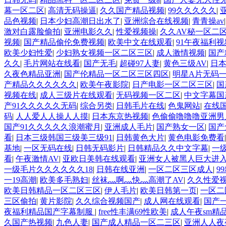
幕一区二区
|
高清无码操逼
|
久久国产精品视频
|
99久久久久久
|
品色视频
|
日本少妇高潮日出水了
|
亚洲综合在线视频
|
青青操av
激对白露脸偷拍
|
亚洲电影久久
|
性爱视频操
|
久久AV秘一区二
视频
|
国产精品偷伦免费视频
|
欧美中文在线观看
|
91午夜福利视
欧美少妇性爱
|
少妇熟女视频一区二区三区
|
成人激情视频
|
国产
久久
|
毛片网站在线看
|
国产无毛
|
超碰97人妻
|
黄色三级AV
|
日
久夜色精品亚洲
|
国产伦精品一区二区三区四区
|
明星A片无码
产精品久久久久久久
|
欧美午夜影院
|
日产电影一区二区三区
|
国
视频在线
|
成人三级片在线观看
|
无码视频一区二区
|
中文字幕国
产91久久久久久无码
|
综合另类
|
日韩毛片在线
|
色鬼网站
|
在线国
码
|
人人爱人人操人人摸
|
日本东京热视频
|
色偷偷噜噜噜亚洲男
国产91久久久久久浪潮蜜月
|
亚洲成人毛片
|
国产熟女一区
|
国产
看
|
日本三级韩国三级美三级91
|
日韩黄色大片
|
黄色电影免费看
基地
|
一区无码在线
|
日韩无码影片
|
日韩精品久久中文字幕
|
一
看
|
午夜激情AV
|
亚欧日美韩在线观看
|
亚洲女人被黑人巨大进
一级毛片久久久久久久18
|
日韩在线亚洲
|
一区二区三区成人
|
9
一19高潮
|
欧美多毛熟妇
|
丝袜灬啊灬快灬高潮了AV
|
久久性爱
欧美日韩精品一区二区三区
|
伊人毛片
|
欧美日韩第一页
|
一区二
三区偷拍
|
黄片影院
|
久久综合视频国产
|
成人网在线观看
|
国产
夜福利精品国产字幕制服
|
free性丰满69性欧美
|
成人午夜sm精
久国产热视频
|
九色人妻
|
国产成人精品一区二三区
|
亚洲人人夜