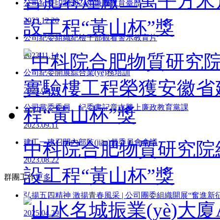
合肥卷煙廠二萬平方米
公司紀委印制2024年廉政教育臺歷
2023.12.20
設工程“黃山杯”獎
公司紀委組織紀檢干部觀看警示教育片
2023.11.14
公司紀委開展綜合業(yè)務培訓
2023.09.14
公司黨委委員、紀委書記章志勝上廉政教育黨課
2023.09.11
建工一建召開內部監(jiān)督委員會會議
中科院合肥物質研究院
2023.08.22
設工程“黃山杯”獎
群團工作
更多
弘揚五四精神 激揚青春風采 | 公司團委組織開展“奮進新征
2025.04.29