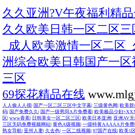
久久亚洲?V午夜福利精品
久久欧美日韩一区二区三
_成人欧美激情一区二区
洲综合欧美日韩国产一区
三区
69探花精品在线
www.mlgj
人人偷人人摸
|
国产一区二区三区中文字幕
|
三级黄色网
|
欧美群
码
|
国产免费久久
|
国产一级男同A片免费看
|
欧美极品少妇×XXX
区
|
www香蕉
|
日韩美女一区二区三区
|
欧美日本亚洲
|
亚洲AV
三区无码免费视频网站
|
黄色A级视频
|
一级特黄AAAAA片免费
熟女导航
|
亚州人妻
|
久去色
|
一区二线视频
|
97国产在线
|
欧美1