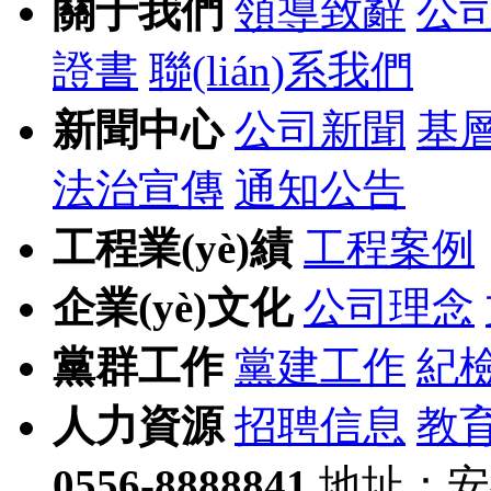
關于我們
領導致辭
公
證書
聯(lián)系我們
新聞中心
公司新聞
基層
法治宣傳
通知公告
工程業(yè)績
工程案例
企業(yè)文化
公司理念
黨群工作
黨建工作
紀
人力資源
招聘信息
教
0556-8888841
地址：安