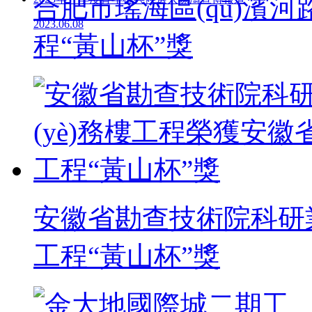
合肥市瑤海區(qū)濱
2023.06.08
程“黃山杯”獎
安徽省勘查技術院科研業
工程“黃山杯”獎